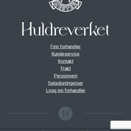
Finn forhandler
Kundeservice
Kontakt
Frakt
Personvern
Salgsbetingelser
Logg inn forhandler