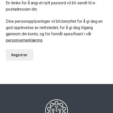
En lenke for å angi et nytt passord vil bli sendt til e-
postadressen din.
Dine personopplysninger vil bli benyttet for å gi deg en
god opplevelse av nettstedet, for å gi deg tilgang
gjennom din konto, og for formål spesifisert i vår
personvernerklæring
.
Registrer