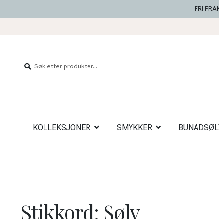
FRI FRA
Hopp
Hopp
til
til
Søk
Søk
navigasjon
innhold
etter:
KOLLEKSJONER
SMYKKER
BUNADSØL
Stikkord:
Sølv