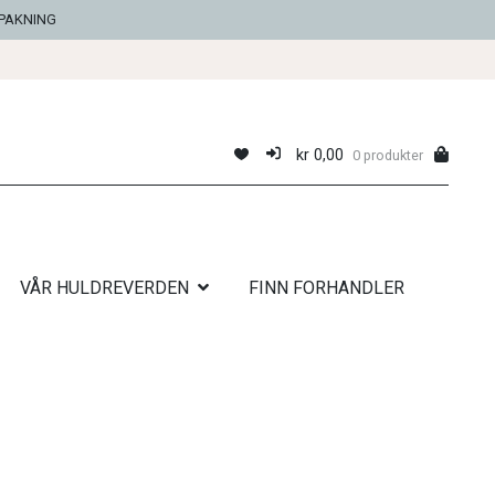
NPAKNING
kr
0,00
0 produkter
VÅR HULDREVERDEN
FINN FORHANDLER