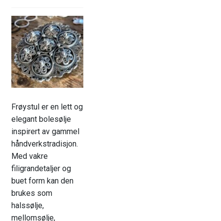
ut
unde
GAVEKORT
Fold
VÅR HULDREVERDEN
ut
unde
FINN FORHANDLER
Frøystul er en lett og
elegant bolesølje
inspirert av gammel
håndverkstradisjon.
Med vakre
filigrandetaljer og
buet form kan den
brukes som
halssølje,
mellomsølje,