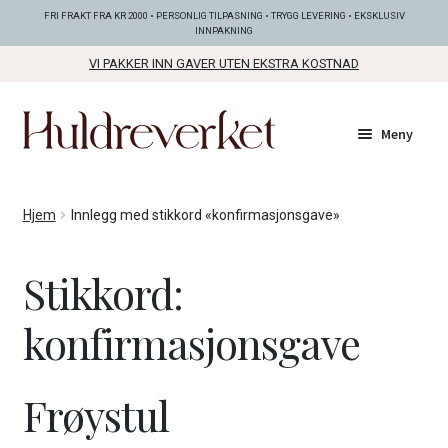
FRI FRAKT FRA KR 2000 • PERSONLIG TILPASNING • TRYGG LEVERING • EKSKLUSIV
INNPAKNING
VI PAKKER INN GAVER UTEN EKSTRA KOSTNAD
Hopp
Hopp
Meny
til
til
navigasjon
innhold
Fold
KOLLEKSJONER
Hjem
Innlegg med stikkord «konfirmasjonsgave»
ut
unde
Fold
SMYKKER
Stikkord:
ut
unde
Fold
BUNADSØLV
konfirmasjonsgave
ut
unde
ANDRE FINE TING
Frøystul
Fold
GAVETIPS