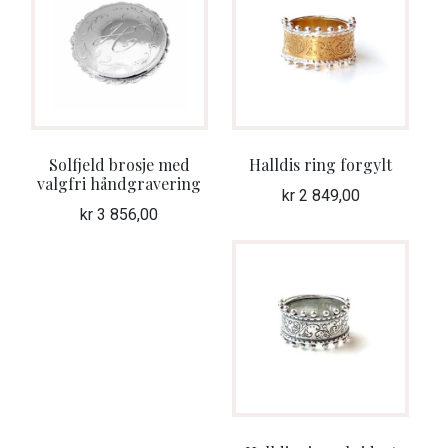
unde
ANDRE FINE TING
Fold
GAVETIPS
ut
unde
GAVEKORT
Solfjeld brosje med
Halldis ring forgylt
Fold
VÅR HULDREVERDEN
valgfri håndgravering
kr
2 849,00
ut
kr
3 856,00
unde
FINN FORHANDLER