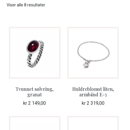
Sortert
Viser alle 8 resultater
Barnesmykker
etter
nyeste
Brosjer
Kjeder
Ringer
Øredobber
Collierkjeder
Tvunnet sølvring,
Huldreblomst liten,
granat
armbånd E-3
Tilbehør
kr
2 149,00
kr
2 319,00
Fold
BUNADSØLV
ut