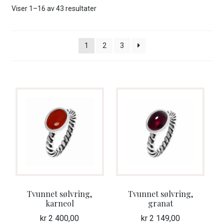
ut
Sortert
Viser 1–16 av 43 resultater
unde
etter
GAVEKORT
nyeste
1
2
3
Fold
VÅR HULDREVERDEN
ut
unde
FINN FORHANDLER
Tvunnet sølvring,
Tvunnet sølvring,
karneol
granat
kr
2 400,00
kr
2 149,00