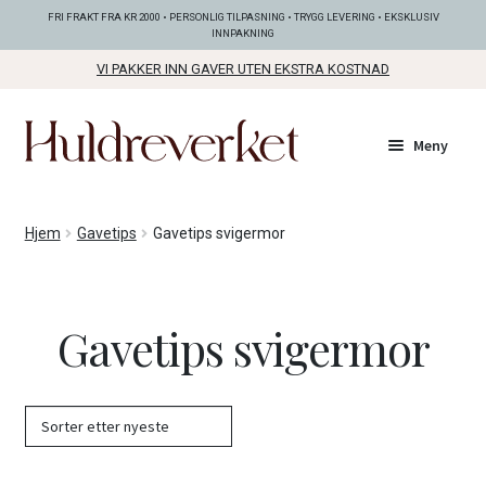
FRI FRAKT FRA KR 2000 • PERSONLIG TILPASNING • TRYGG LEVERING • EKSKLUSIV
INNPAKNING
VI PAKKER INN GAVER UTEN EKSTRA KOSTNAD
Hopp
Hopp
Meny
til
til
navigasjon
innhold
Fold
KOLLEKSJONER
Hjem
Gavetips
Gavetips svigermor
ut
unde
Fold
SMYKKER
ut
Gavetips svigermor
unde
Fold
BUNADSØLV
ut
unde
ANDRE FINE TING
Fold
GAVETIPS