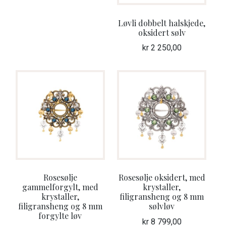
Løvli dobbelt halskjede,
oksidert sølv
kr
2 250,00
Rosesølje
Rosesølje oksidert, med
gammelforgylt, med
krystaller,
krystaller,
filigransheng og 8 mm
filigransheng og 8 mm
sølvløv
forgylte løv
kr
8 799,00