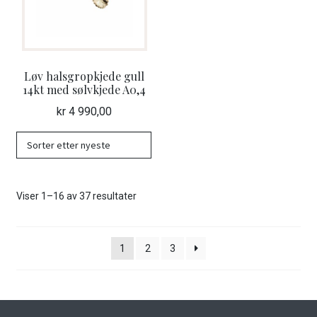
Løv halsgropkjede gull
14kt med sølvkjede A0,4
kr
4 990,00
Sortert
Viser 1–16 av 37 resultater
etter
nyeste
1
2
3