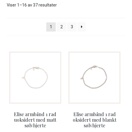
ut
Sortert
Viser 1–16 av 37 resultater
unde
etter
GAVEKORT
nyeste
1
2
3
Fold
VÅR HULDREVERDEN
ut
unde
FINN FORHANDLER
Elise armbånd 1 rad
Elise armbånd 1 rad
uoksidert med matt
oksidert med blankt
sølvhjerte
sølvhjerte