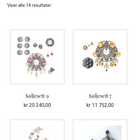
Sortert
Viser alle 14 resultater
Beltespenner
etter
nyeste
Bunadstilbehør
Halssøljer
Maler
Mansjettknapper
Ringer
Søljesett 9
Søljesett 7
kr
20 240,00
kr
11 752,00
Søljer
Sølvknapper