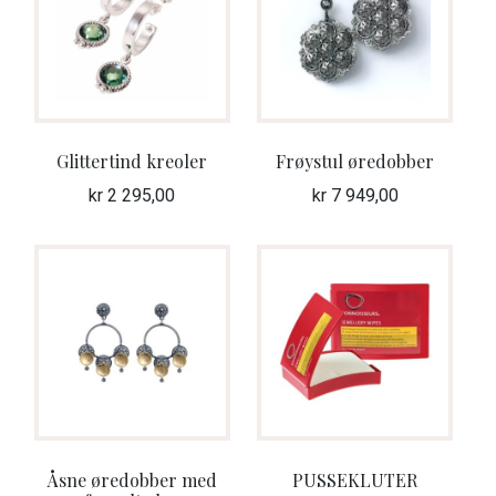
Søljesett
Øredobber
Fold
Bunad og drakter
ut
Glittertind kreoler
Frøystul øredobber
unde
ANDRE FINE TING
kr
2 295,00
kr
7 949,00
Fold
GAVETIPS
ut
unde
GAVEKORT
Fold
VÅR HULDREVERDEN
ut
unde
FINN FORHANDLER
Åsne øredobber med
PUSSEKLUTER