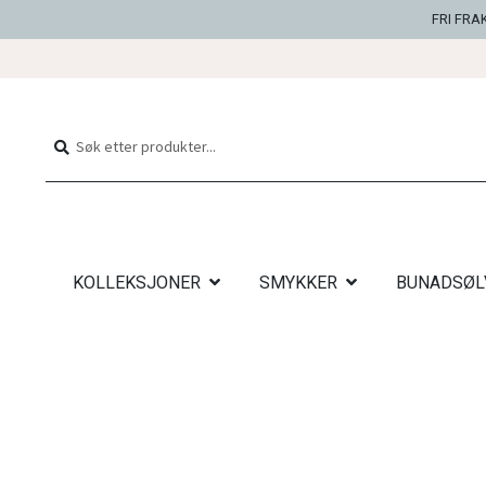
FRI FRA
Hopp
Hopp
til
til
Søk
Søk
navigasjon
innhold
etter:
KOLLEKSJONER
SMYKKER
BUNADSØL