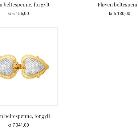
n beltespenne, forgylt
Fløyen beltespen
kr
6 156,00
kr
5 130,00
n beltespenne, forgylt
kr
7 341,00