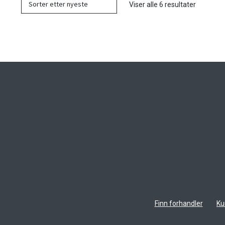
Sortert
Viser alle 6 resultater
etter
nyeste
Finn forhandler
Ku