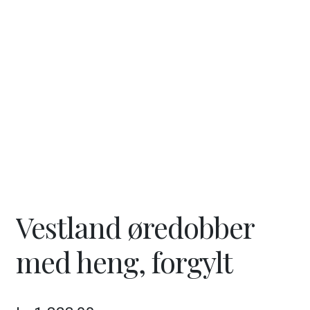
ut
unde
GAVEKORT
Fold
VÅR HULDREVERDEN
ut
unde
FINN FORHANDLER
Vestland øredobber
med heng, forgylt