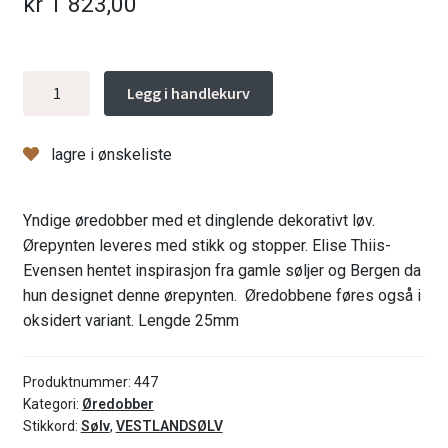
kr
1 823,00
Vestland
Legg i handlekurv
øredobber
med
lagre i ønskeliste
heng,
forgylt
antall
Yndige øredobber med et dinglende dekorativt løv.
Ørepynten leveres med stikk og stopper. Elise Thiis-
Evensen hentet inspirasjon fra gamle søljer og Bergen da
hun designet denne ørepynten. Øredobbene føres også i
oksidert variant. Lengde 25mm
Produktnummer:
447
Kategori:
Øredobber
Stikkord:
Sølv
,
VESTLANDSØLV