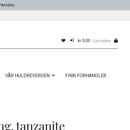
NPAKNING
kr
0,00
0 produkter
VÅR HULDREVERDEN
FINN FORHANDLER
ng, tanzanite