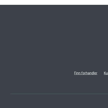
Finn forhandler
Ku