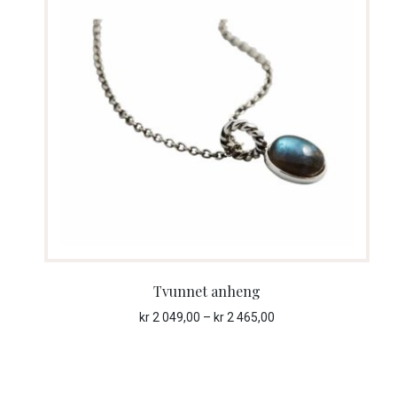
Tvunnet anheng
Prisområde:
kr
2 049,00
–
kr
2 465,00
kr 2 049,00
til
kr 2 465,00