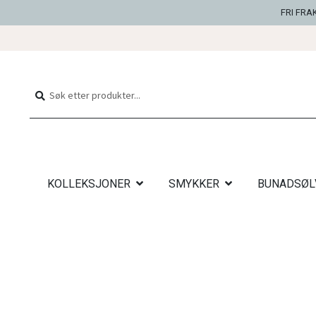
FRI FRA
Hopp
Hopp
til
til
Søk
Søk
navigasjon
innhold
etter:
KOLLEKSJONER
SMYKKER
BUNADSØL