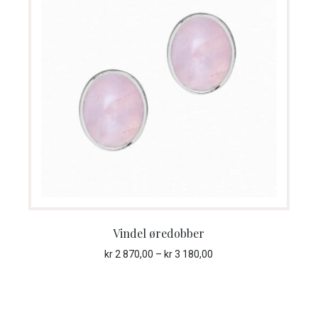
Vindel øredobber
Prisområde:
kr
2 870,00
–
kr
3 180,00
kr 2 870,00
til
kr 3 180,00