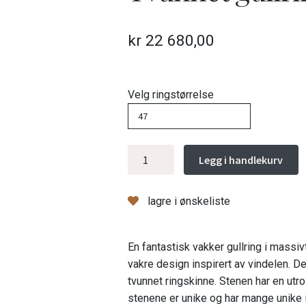
kr
22 680,00
Velg ringstørrelse
Tvunnet
Legg i handlekurv
gullring,
tanzanite
lagre i ønskeliste
antall
En fantastisk vakker gullring i massiv
vakre design inspirert av vindelen. D
tvunnet ringskinne. Stenen har en utrol
stenene er unike og har mange unike i