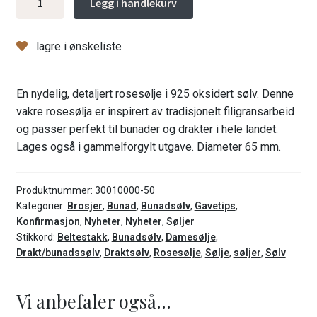
Legg i handlekurv
oksidert
antall
lagre i ønskeliste
En nydelig, detaljert rosesølje i 925 oksidert sølv. Denne
vakre rosesølja er inspirert av tradisjonelt filigransarbeid
og passer perfekt til bunader og drakter i hele landet.
Lages også i gammelforgylt utgave. Diameter 65 mm.
Produktnummer:
30010000-50
Kategorier:
Brosjer
,
Bunad
,
Bunadsølv
,
Gavetips
,
Konfirmasjon
,
Nyheter
,
Nyheter
,
Søljer
Stikkord:
Beltestakk
,
Bunadsølv
,
Damesølje
,
Drakt/bunadssølv
,
Draktsølv
,
Rosesølje
,
Sølje
,
søljer
,
Sølv
Vi anbefaler også...