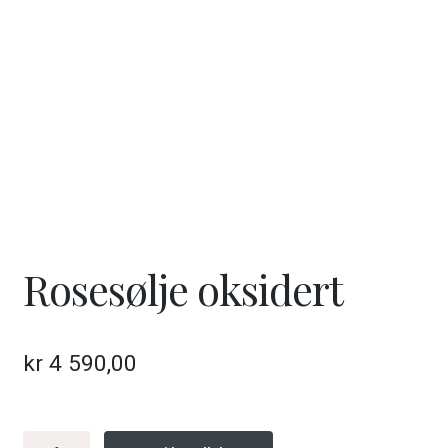
ut
unde
GAVEKORT
Fold
VÅR HULDREVERDEN
ut
unde
FINN FORHANDLER
Rosesølje oksidert
kr
4 590,00
Rosesølje