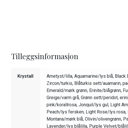
Tilleggsinformasjon
Krystall
Ametyst/lilla, Aquamarine/lys blå, Black
Zircon/turkis, Blåturkis sett/auamarin, pa
Emerald/mørk grønn, Erinite/blågrønn, Fuc
Greige/varm grå, Grønn sett/peridot, erin
pink/korallrosa, Jonquil/lys gul, Light A
Peach/lys fersken, Light Rose/lys rosa, 
Montana/mørk blå, Olivin/olivengrønn, P
Lavender/lys blålilla, Purple Velvet/blål