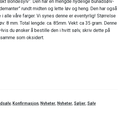
orskt Bondesylv”. Den har en mengde nydelige bunadsølv-
ppdemanter” rundt midten og lette løv og heng. Den har også
e i alle våre farger. Vi synes denne er eventyrlig! Størrelse
løv: 8 mm. Total lengde: ca. 85mm. Vekt: ca 35 gram. Denne
 Hvis du ønsker å bestille den i hvitt sølv, skriv dette på
en samme som oksidert.
dsølv
,
Konfirmasjon
,
Nyheter
,
Nyheter
,
Søljer
,
Sølv