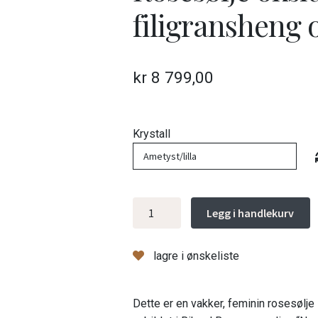
filigransheng 
kr
8 799,00
Krystall
Rosesølje
Legg i handlekurv
oksidert,
med
lagre i ønskeliste
krystaller,
filigransheng
og
Dette er en vakker, feminin rosesølje
8