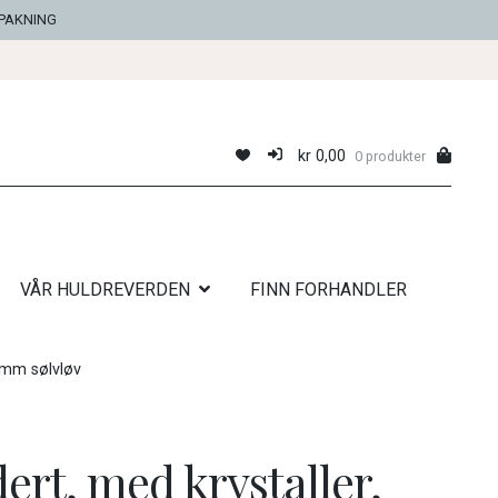
NPAKNING
kr
0,00
0 produkter
VÅR HULDREVERDEN
FINN FORHANDLER
8 mm sølvløv
ert, med krystaller,