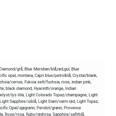
 Diamond/grå, Blue Meridian/blå,rød,gul, Blue
cific opal, montana, Capri blue/petrolblå, Crystal/blank,
hsia/cerise, Fuksia sett/fuchsia, rose, indian pink,
ite, black diamond, Hyacinth/orange, Indian
metyst/lys lilla, Light Colorado Topaz/champagne, Light
Light Sapphire/isblå, Light Siam/varm rød, Light Topaz,
acific Opal/sjøgrønn, Peridot/grønn, Provence
illa, Rose/rosa, Ruby/rødrosa, Sapphire/safirblå,