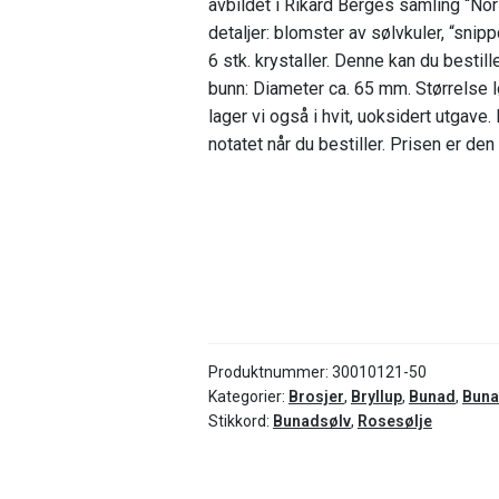
avbildet i Rikard Berges samling “N
mm
detaljer: blomster av sølvkuler, “sni
sølvløv
6 stk. krystaller. Denne kan du bestill
antall
bunn: Diameter ca. 65 mm. Størrelse 
lager vi også i hvit, uoksidert utgave.
notatet når du bestiller. Prisen er d
Produktnummer:
30010121-50
Kategorier:
Brosjer
,
Bryllup
,
Bunad
,
Buna
Stikkord:
Bunadsølv
,
Rosesølje