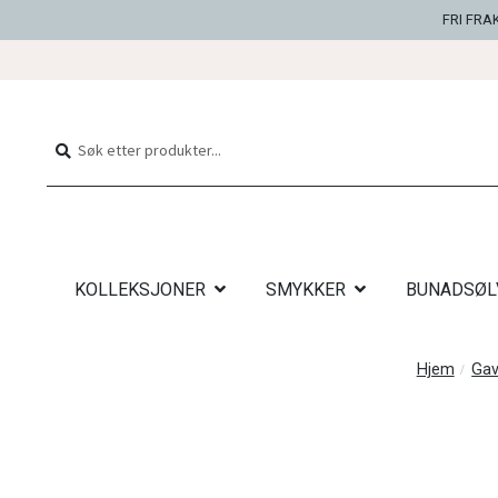
FRI FRA
Hopp
Hopp
til
til
Søk
Søk
navigasjon
innhold
etter:
KOLLEKSJONER
SMYKKER
BUNADSØL
Hjem
Gav