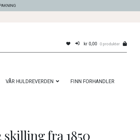
NPAKNING
kr
0,00
0 produkter
VÅR HULDREVERDEN
FINN FORHANDLER
skilling fra 1850