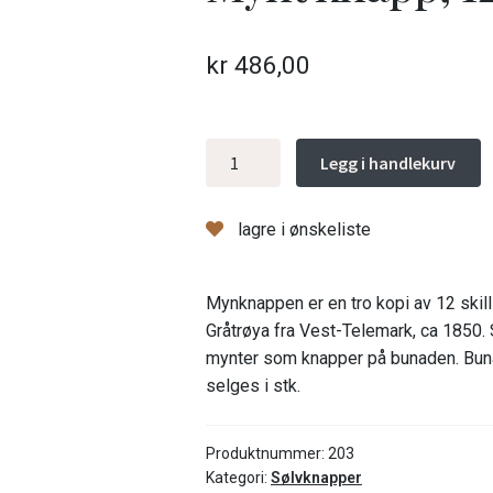
kr
486,00
Mynt
Legg i handlekurv
knapp,
12
lagre i ønskeliste
skilling
fra
1850
Mynknappen er en tro kopi av 12 skilli
antall
Gråtrøya fra Vest-Telemark, ca 1850.
mynter som knapper på bunaden. Bun
selges i stk.
Produktnummer:
203
Kategori:
Sølvknapper