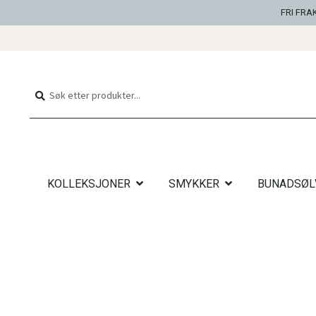
FRI FRA
Hopp
Hopp
til
til
Søk
Søk
navigasjon
innhold
etter:
KOLLEKSJONER
SMYKKER
BUNADSØL