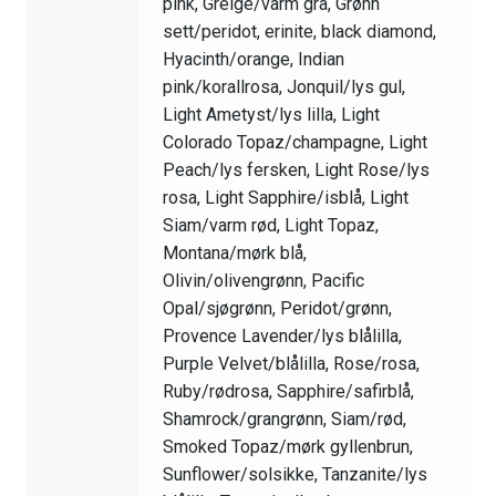
pink, Greige/varm grå, Grønn
sett/peridot, erinite, black diamond,
Hyacinth/orange, Indian
pink/korallrosa, Jonquil/lys gul,
Light Ametyst/lys lilla, Light
Colorado Topaz/champagne, Light
Peach/lys fersken, Light Rose/lys
rosa, Light Sapphire/isblå, Light
Siam/varm rød, Light Topaz,
Montana/mørk blå,
Olivin/olivengrønn, Pacific
Opal/sjøgrønn, Peridot/grønn,
Provence Lavender/lys blålilla,
Purple Velvet/blålilla, Rose/rosa,
Ruby/rødrosa, Sapphire/safirblå,
Shamrock/grangrønn, Siam/rød,
Smoked Topaz/mørk gyllenbrun,
Sunflower/solsikke, Tanzanite/lys