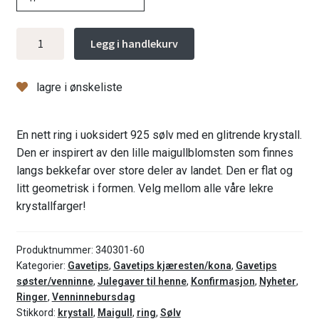
Maigull
Legg i handlekurv
ring
med
lagre i ønskeliste
krystall
antall
En nett ring i uoksidert 925 sølv med en glitrende krystall.
Den er inspirert av den lille maigullblomsten som finnes
langs bekkefar over store deler av landet. Den er flat og
litt geometrisk i formen. Velg mellom alle våre lekre
krystallfarger!
Produktnummer:
340301-60
Kategorier:
Gavetips
,
Gavetips kjæresten/kona
,
Gavetips
søster/venninne
,
Julegaver til henne
,
Konfirmasjon
,
Nyheter
,
Ringer
,
Venninnebursdag
Stikkord:
krystall
,
Maigull
,
ring
,
Sølv