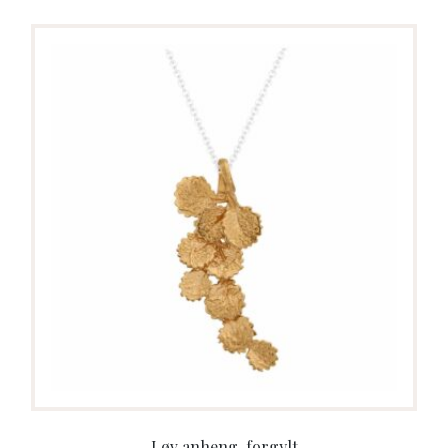
Løv anheng, forgylt