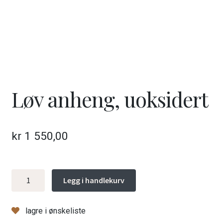
Løv anheng, uoksidert
kr
1 550,00
Løv
Legg i handlekurv
anheng,
uoksidert
lagre i ønskeliste
antall