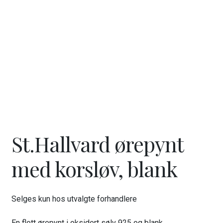
ut
unde
GAVEKORT
Fold
VÅR HULDREVERDEN
ut
unde
FINN FORHANDLER
St.Hallvard ørepynt
med korsløv, blank
Selges kun hos utvalgte forhandlere
En flott ørepynt i oksidert sølv 925 og blank