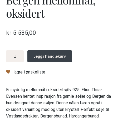
oksidert
kr
5 535,00
Bergen
Legg i handlekurv
mellomnål,
oksidert
lagre i ønskeliste
antall
En nydelig mellomnål i oksidertsølv 925. Elise Thiis-
Evensen hentet inspirasjon fra gamle søljer og Bergen da
hun designet denne søljen. Denne nålen føres også i
oksidert variant og med og uten krystall. Perfekt sølje til
Vestlandsdrakten, Bergensbunad, Hardangerbunad,