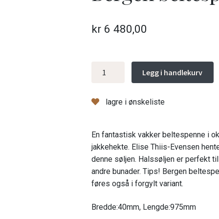
kr
6 480,00
Bergen
Legg i handlekurv
beltespenne,
oksidert
lagre i ønskeliste
antall
En fantastisk vakker beltespenne i 
jakkehekte. Elise Thiis-Evensen hente
denne søljen. Halssøljen er perfekt t
andre bunader. Tips! Bergen beltesp
føres også i forgylt variant.
Bredde:40mm, Lengde:975mm