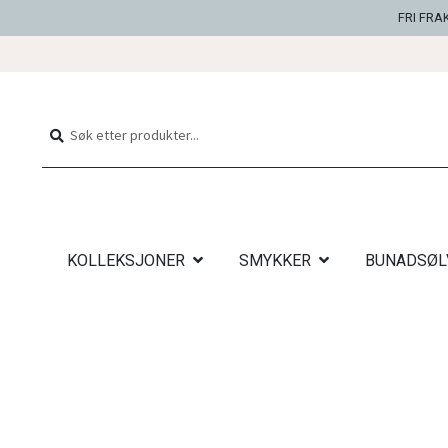
FRI FRA
Hopp
Hopp
til
til
Søk
Søk
navigasjon
innhold
etter:
KOLLEKSJONER
SMYKKER
BUNADSØL