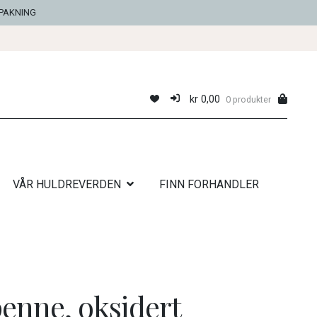
NPAKNING
kr
0,00
0 produkter
VÅR HULDREVERDEN
FINN FORHANDLER
enne, oksidert