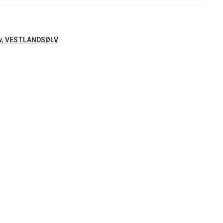
v
,
VESTLANDSØLV