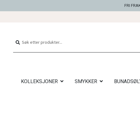
FRI FRA
Hopp
Hopp
til
til
Søk
Søk
navigasjon
innhold
etter:
KOLLEKSJONER
SMYKKER
BUNADSØL