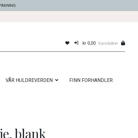
NPAKNING
kr
0,00
0 produkter
VÅR HULDREVERDEN
FINN FORHANDLER
je, blank