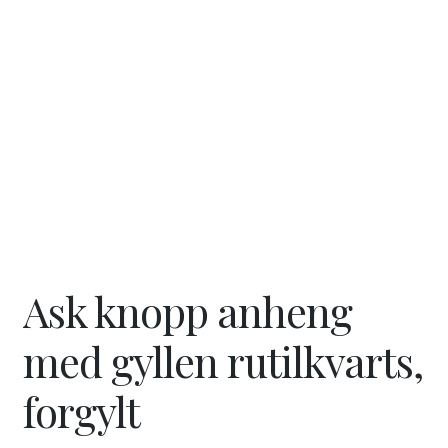
ut
unde
GAVEKORT
Fold
VÅR HULDREVERDEN
ut
unde
FINN FORHANDLER
Ask knopp anheng
med gyllen rutilkvarts,
forgylt