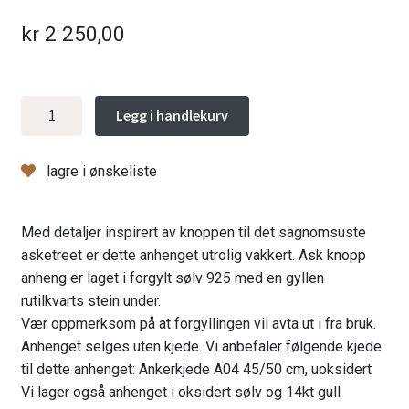
kr
2 250,00
Ask
Legg i handlekurv
knopp
anheng
lagre i ønskeliste
med
gyllen
rutilkvarts,
Med detaljer inspirert av knoppen til det sagnomsuste
forgylt
asketreet er dette anhenget utrolig vakkert. Ask knopp
antall
anheng er laget i forgylt sølv 925 med en gyllen
rutilkvarts stein under.
Vær oppmerksom på at forgyllingen vil avta ut i fra bruk.
Anhenget selges uten kjede. Vi anbefaler følgende kjede
til dette anhenget:
Ankerkjede A04 45/50 cm, uoksidert
Vi lager også anhenget i oksidert sølv og 14kt gull