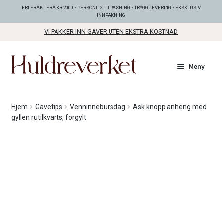
FRI FRAKT FRA KR 2000 • PERSONLIG TILPASNING • TRYGG LEVERING • EKSKLUSIV
INNPAKNING
VI PAKKER INN GAVER UTEN EKSTRA KOSTNAD
Hopp
Hopp
Meny
til
til
navigasjon
innhold
Fold
KOLLEKSJONER
Hjem
Gavetips
Venninnebursdag
Ask knopp anheng med
ut
gyllen rutilkvarts, forgylt
unde
Fold
SMYKKER
ut
unde
Fold
BUNADSØLV
ut
unde
ANDRE FINE TING
Fold
GAVETIPS