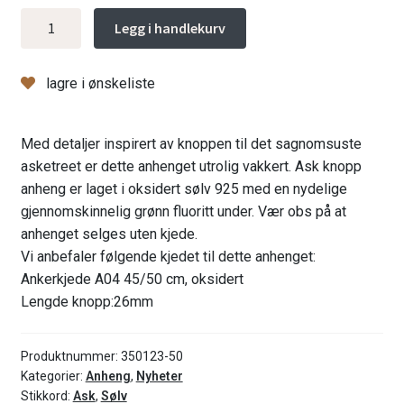
Ask
Legg i handlekurv
knopp
anheng
lagre i ønskeliste
m/fluoritt,
oksidert
antall
Med detaljer inspirert av knoppen til det sagnomsuste
asketreet er dette anhenget utrolig vakkert. Ask knopp
anheng er laget i oksidert sølv 925 med en nydelige
gjennomskinnelig grønn fluoritt under. Vær obs på at
anhenget selges uten kjede.
Vi anbefaler følgende kjedet til dette anhenget:
Ankerkjede A04 45/50 cm, oksidert
Lengde knopp:26mm
Produktnummer:
350123-50
Kategorier:
Anheng
,
Nyheter
Stikkord:
Ask
,
Sølv