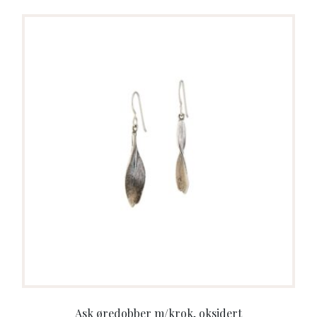
Ask øredobber m/krok, oksidert