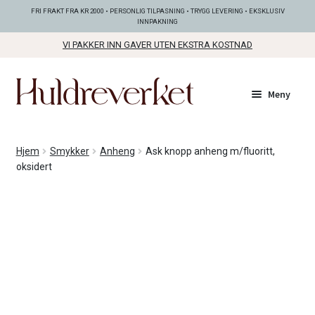
FRI FRAKT FRA KR 2000 • PERSONLIG TILPASNING • TRYGG LEVERING • EKSKLUSIV
INNPAKNING
VI PAKKER INN GAVER UTEN EKSTRA KOSTNAD
Hopp
Hopp
Meny
til
til
navigasjon
innhold
Fold
KOLLEKSJONER
Hjem
Smykker
Anheng
Ask knopp anheng m/fluoritt,
ut
oksidert
unde
Fold
SMYKKER
ut
unde
Fold
BUNADSØLV
ut
unde
ANDRE FINE TING
Fold
GAVETIPS