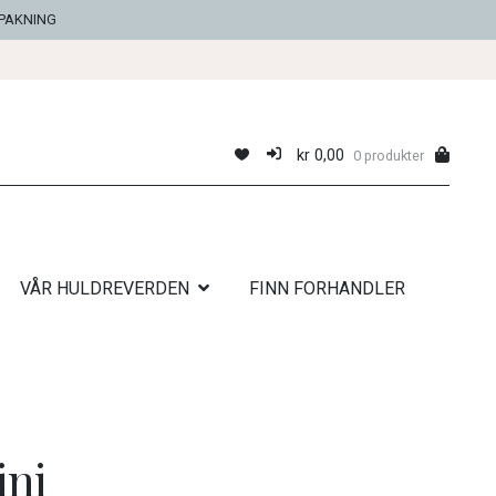
NPAKNING
kr
0,00
0 produkter
VÅR HULDREVERDEN
FINN FORHANDLER
ini