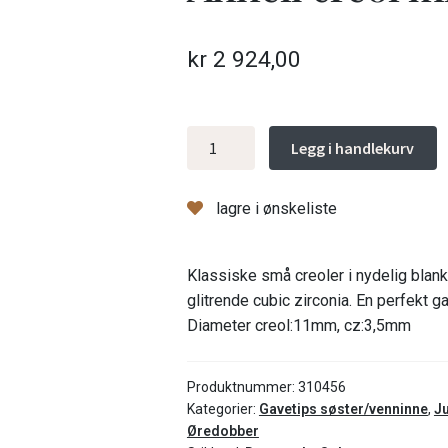
kr
2 924,00
Anneli
Legg i handlekurv
creol
mini
lagre i ønskeliste
antall
Klassiske små creoler i nydelig blank
glitrende cubic zirconia. En perfekt g
Diameter creol:11mm, cz:3,5mm
Produktnummer:
310456
Kategorier:
Gavetips søster/venninne
,
Ju
Øredobber