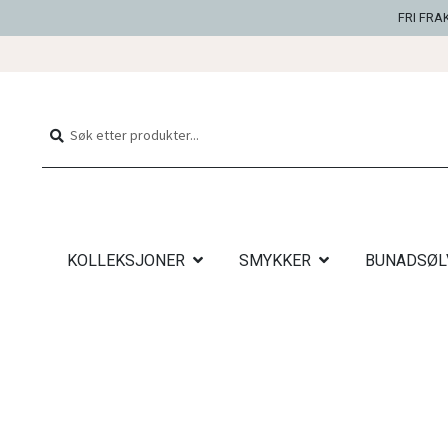
FRI FRA
Hopp
Hopp
til
til
Søk
Søk
navigasjon
innhold
etter:
KOLLEKSJONER
SMYKKER
BUNADSØL