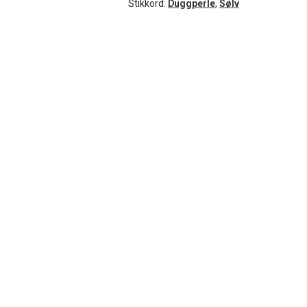
Stikkord:
Duggperle
,
Sølv