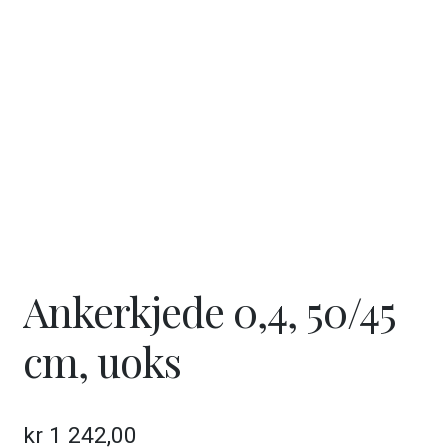
ut
unde
GAVEKORT
Fold
VÅR HULDREVERDEN
ut
unde
FINN FORHANDLER
Ankerkjede 0,4, 50/45
cm, uoks
kr
1 242,00