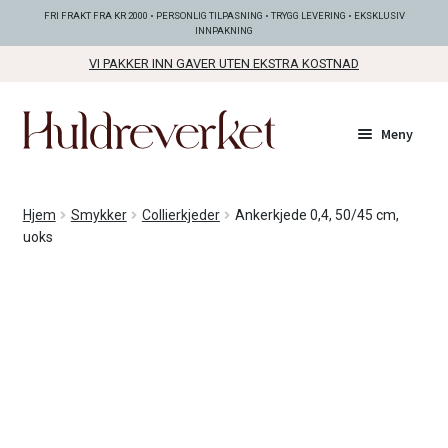
FRI FRAKT FRA KR 2000 • PERSONLIG TILPASNING • TRYGG LEVERING • EKSKLUSIV
INNPAKNING
VI PAKKER INN GAVER UTEN EKSTRA KOSTNAD
Hopp
Hopp
Meny
til
til
navigasjon
innhold
Fold
KOLLEKSJONER
Hjem
Smykker
Collierkjeder
Ankerkjede 0,4, 50/45 cm,
ut
uoks
unde
Fold
SMYKKER
ut
unde
Fold
BUNADSØLV
ut
unde
ANDRE FINE TING
Fold
GAVETIPS