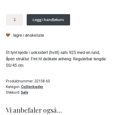
Ankerkjede
Legg i handlekurv
0,4,
50/45
lagre i ønskeliste
cm,
uoks
antall
Et tynt kjede i uoksidert (hvitt) sølv 925 med en rund,
åpen struktur. Fint til delikate anheng. Regulerbar lengde:
50/45 cm.
Produktnummer:
32158-60
Kategori:
Collierkjeder
Stikkord:
Sølv
Vi anbefaler også...