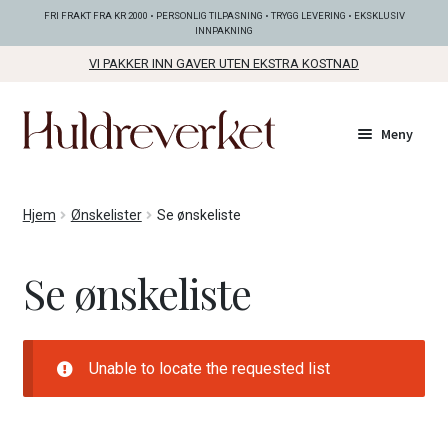
FRI FRAKT FRA KR 2000 • PERSONLIG TILPASNING • TRYGG LEVERING • EKSKLUSIV
INNPAKNING
VI PAKKER INN GAVER UTEN EKSTRA KOSTNAD
Hopp
Hopp
Meny
til
til
navigasjon
innhold
Fold
KOLLEKSJONER
Hjem
Ønskelister
Se ønskeliste
ut
unde
Fold
SMYKKER
Se ønskeliste
ut
unde
Fold
BUNADSØLV
ut
unde
Unable to locate the requested list
ANDRE FINE TING
Fold
GAVETIPS