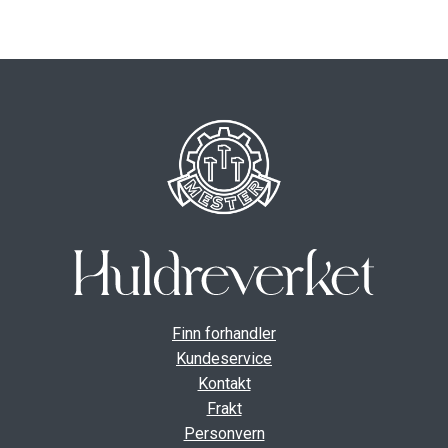
ut
unde
GAVEKORT
Fold
VÅR HULDREVERDEN
ut
unde
FINN FORHANDLER
Finn forhandler
Kundeservice
Kontakt
Frakt
Personvern