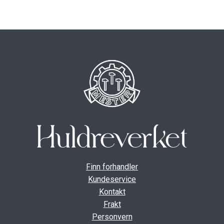
ut
unde
GAVEKORT
Fold
VÅR HULDREVERDEN
ut
unde
FINN FORHANDLER
Finn forhandler
Kundeservice
Kontakt
Frakt
Personvern