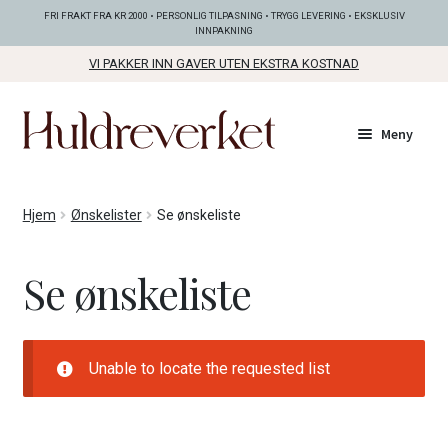
FRI FRAKT FRA KR 2000 • PERSONLIG TILPASNING • TRYGG LEVERING • EKSKLUSIV
INNPAKNING
VI PAKKER INN GAVER UTEN EKSTRA KOSTNAD
Hopp
Hopp
Meny
til
til
navigasjon
innhold
Fold
KOLLEKSJONER
Hjem
Ønskelister
Se ønskeliste
ut
unde
Fold
SMYKKER
Se ønskeliste
ut
unde
Fold
BUNADSØLV
ut
unde
Unable to locate the requested list
ANDRE FINE TING
Fold
GAVETIPS