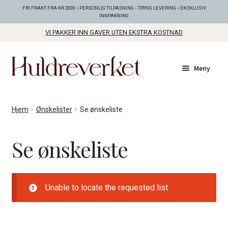
FRI FRAKT FRA KR 2000 • PERSONLIG TILPASNING • TRYGG LEVERING • EKSKLUSIV
INNPAKNING
VI PAKKER INN GAVER UTEN EKSTRA KOSTNAD
Hopp
Hopp
Meny
til
til
navigasjon
innhold
Fold
KOLLEKSJONER
Hjem
Ønskelister
Se ønskeliste
ut
unde
Fold
SMYKKER
Se ønskeliste
ut
unde
Fold
BUNADSØLV
ut
unde
Unable to locate the requested list
ANDRE FINE TING
Fold
GAVETIPS