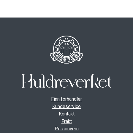
ut
unde
GAVEKORT
Fold
VÅR HULDREVERDEN
ut
unde
FINN FORHANDLER
Finn forhandler
Kundeservice
Kontakt
Frakt
Personvern