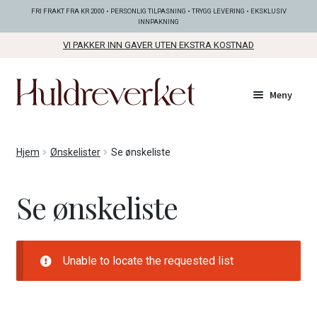
FRI FRAKT FRA KR 2000 • PERSONLIG TILPASNING • TRYGG LEVERING • EKSKLUSIV
INNPAKNING
VI PAKKER INN GAVER UTEN EKSTRA KOSTNAD
Hopp
Hopp
Meny
til
til
navigasjon
innhold
Fold
KOLLEKSJONER
Hjem
Ønskelister
Se ønskeliste
ut
unde
Fold
SMYKKER
Se ønskeliste
ut
unde
Fold
BUNADSØLV
ut
unde
Unable to locate the requested list
ANDRE FINE TING
Fold
GAVETIPS