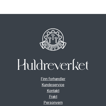
ut
unde
GAVEKORT
Fold
VÅR HULDREVERDEN
ut
unde
FINN FORHANDLER
Finn forhandler
Kundeservice
Kontakt
Frakt
Personvern