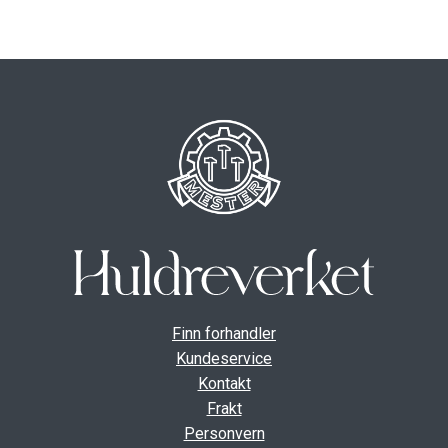
ut
unde
GAVEKORT
Fold
VÅR HULDREVERDEN
ut
unde
FINN FORHANDLER
Finn forhandler
Kundeservice
Kontakt
Frakt
Personvern