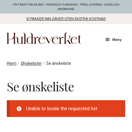
FRI FRAKT FRA KR 2000 • PERSONLIG TILPASNING • TRYGG LEVERING • EKSKLUSIV
INNPAKNING
VI PAKKER INN GAVER UTEN EKSTRA KOSTNAD
Hopp
Hopp
Meny
til
til
navigasjon
innhold
Fold
KOLLEKSJONER
Hjem
Ønskelister
Se ønskeliste
ut
unde
Fold
SMYKKER
Se ønskeliste
ut
unde
Fold
BUNADSØLV
ut
unde
Unable to locate the requested list
ANDRE FINE TING
Fold
GAVETIPS