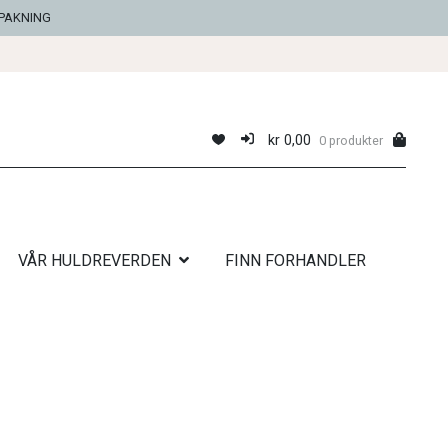
NPAKNING
kr
0,00
0 produkter
VÅR HULDREVERDEN
FINN FORHANDLER