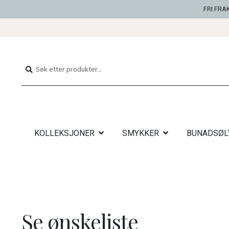
FRI FRA
Hopp
Hopp
til
til
Søk
Søk
navigasjon
innhold
etter:
KOLLEKSJONER
SMYKKER
BUNADSØL
Se ønskeliste