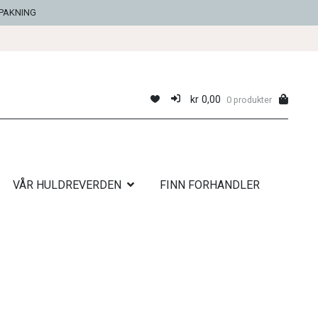
NPAKNING
kr
0,00
0 produkter
VÅR HULDREVERDEN
FINN FORHANDLER