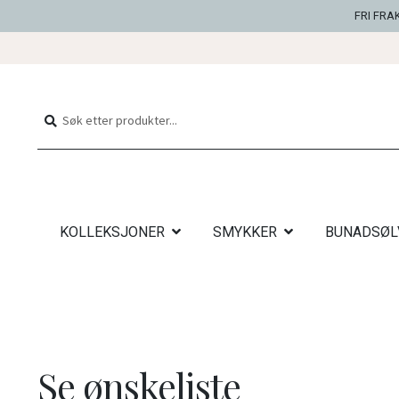
FRI FRA
Hopp
Hopp
til
til
Søk
Søk
navigasjon
innhold
etter:
KOLLEKSJONER
SMYKKER
BUNADSØL
Se ønskeliste