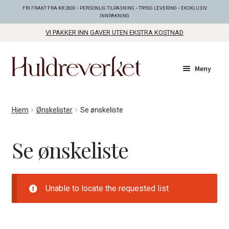
FRI FRAKT FRA KR 2000 • PERSONLIG TILPASNING • TRYGG LEVERING • EKSKLUSIV
INNPAKNING
VI PAKKER INN GAVER UTEN EKSTRA KOSTNAD
Hopp
Hopp
Meny
til
til
navigasjon
innhold
Fold
KOLLEKSJONER
Hjem
Ønskelister
Se ønskeliste
ut
unde
Fold
SMYKKER
Se ønskeliste
ut
unde
Fold
BUNADSØLV
ut
unde
Unable to locate the requested list
ANDRE FINE TING
Fold
GAVETIPS