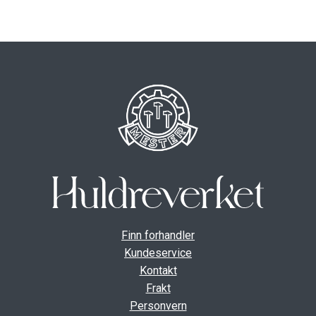
ut
unde
GAVEKORT
Fold
VÅR HULDREVERDEN
ut
unde
FINN FORHANDLER
Finn forhandler
Kundeservice
Kontakt
Frakt
Personvern