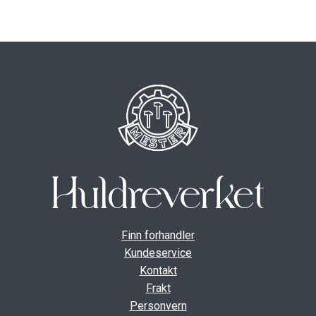
ut
unde
GAVEKORT
Fold
VÅR HULDREVERDEN
ut
unde
FINN FORHANDLER
Finn forhandler
Kundeservice
Kontakt
Frakt
Personvern