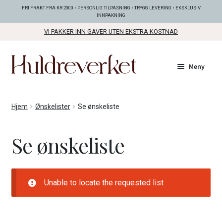
FRI FRAKT FRA KR 2000 • PERSONLIG TILPASNING • TRYGG LEVERING • EKSKLUSIV
INNPAKNING
VI PAKKER INN GAVER UTEN EKSTRA KOSTNAD
Hopp
Hopp
Meny
til
til
navigasjon
innhold
Fold
KOLLEKSJONER
Hjem
Ønskelister
Se ønskeliste
ut
unde
Fold
SMYKKER
Se ønskeliste
ut
unde
Fold
BUNADSØLV
ut
unde
Unable to locate the requested list
ANDRE FINE TING
Fold
GAVETIPS