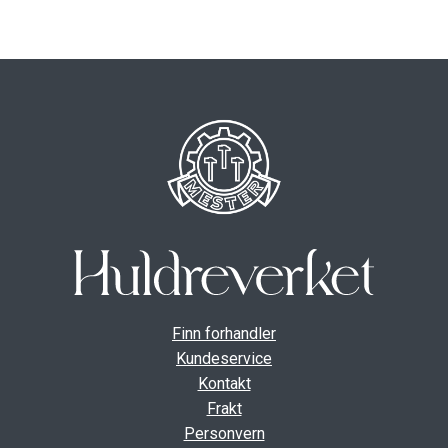
ut
unde
GAVEKORT
Fold
VÅR HULDREVERDEN
ut
unde
FINN FORHANDLER
Finn forhandler
Kundeservice
Kontakt
Frakt
Personvern