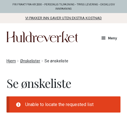
FRI FRAKT FRA KR 2000 • PERSONLIG TILPASNING • TRYGG LEVERING • EKSKLUSIV
INNPAKNING
VI PAKKER INN GAVER UTEN EKSTRA KOSTNAD
Hopp
Hopp
Meny
til
til
navigasjon
innhold
Fold
KOLLEKSJONER
Hjem
Ønskelister
Se ønskeliste
ut
unde
Fold
SMYKKER
Se ønskeliste
ut
unde
Fold
BUNADSØLV
ut
unde
Unable to locate the requested list
ANDRE FINE TING
Fold
GAVETIPS