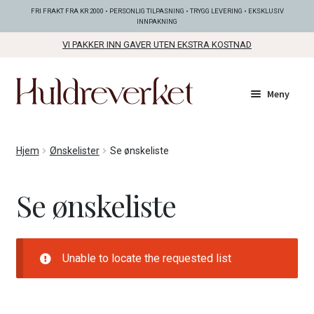
FRI FRAKT FRA KR 2000 • PERSONLIG TILPASNING • TRYGG LEVERING • EKSKLUSIV
INNPAKNING
VI PAKKER INN GAVER UTEN EKSTRA KOSTNAD
Hopp
Hopp
Meny
til
til
navigasjon
innhold
Fold
KOLLEKSJONER
Hjem
Ønskelister
Se ønskeliste
ut
unde
Fold
SMYKKER
Se ønskeliste
ut
unde
Fold
BUNADSØLV
ut
unde
Unable to locate the requested list
ANDRE FINE TING
Fold
GAVETIPS