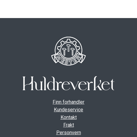
ut
unde
GAVEKORT
Fold
VÅR HULDREVERDEN
ut
unde
FINN FORHANDLER
Finn forhandler
Kundeservice
Kontakt
Frakt
Personvern