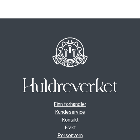
ut
unde
GAVEKORT
Fold
VÅR HULDREVERDEN
ut
unde
FINN FORHANDLER
Finn forhandler
Kundeservice
Kontakt
Frakt
Personvern