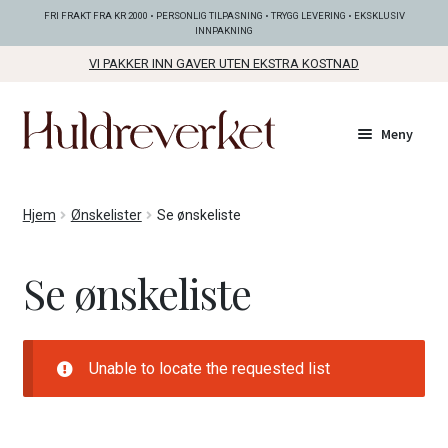
FRI FRAKT FRA KR 2000 • PERSONLIG TILPASNING • TRYGG LEVERING • EKSKLUSIV
INNPAKNING
VI PAKKER INN GAVER UTEN EKSTRA KOSTNAD
Hopp
Hopp
Meny
til
til
navigasjon
innhold
Fold
KOLLEKSJONER
Hjem
Ønskelister
Se ønskeliste
ut
unde
Fold
SMYKKER
Se ønskeliste
ut
unde
Fold
BUNADSØLV
ut
unde
Unable to locate the requested list
ANDRE FINE TING
Fold
GAVETIPS