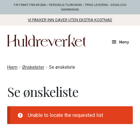
FRI FRAKT FRA KR 2000 • PERSONLIG TILPASNING • TRYGG LEVERING • EKSKLUSIV
INNPAKNING
VI PAKKER INN GAVER UTEN EKSTRA KOSTNAD
Hopp
Hopp
Meny
til
til
navigasjon
innhold
Fold
KOLLEKSJONER
Hjem
Ønskelister
Se ønskeliste
ut
unde
Fold
SMYKKER
Se ønskeliste
ut
unde
Fold
BUNADSØLV
ut
unde
Unable to locate the requested list
ANDRE FINE TING
Fold
GAVETIPS