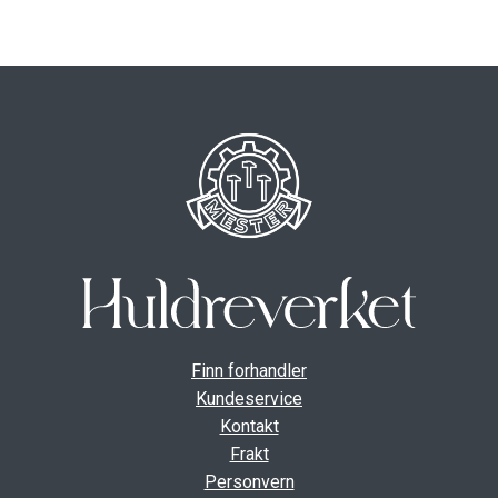
ut
unde
GAVEKORT
Fold
VÅR HULDREVERDEN
ut
unde
FINN FORHANDLER
Finn forhandler
Kundeservice
Kontakt
Frakt
Personvern