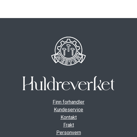
ut
unde
GAVEKORT
Fold
VÅR HULDREVERDEN
ut
unde
FINN FORHANDLER
Finn forhandler
Kundeservice
Kontakt
Frakt
Personvern