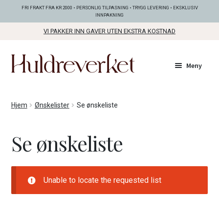
FRI FRAKT FRA KR 2000 • PERSONLIG TILPASNING • TRYGG LEVERING • EKSKLUSIV
INNPAKNING
VI PAKKER INN GAVER UTEN EKSTRA KOSTNAD
Hopp
Hopp
Meny
til
til
navigasjon
innhold
Fold
KOLLEKSJONER
Hjem
Ønskelister
Se ønskeliste
ut
unde
Fold
SMYKKER
Se ønskeliste
ut
unde
Fold
BUNADSØLV
ut
unde
Unable to locate the requested list
ANDRE FINE TING
Fold
GAVETIPS