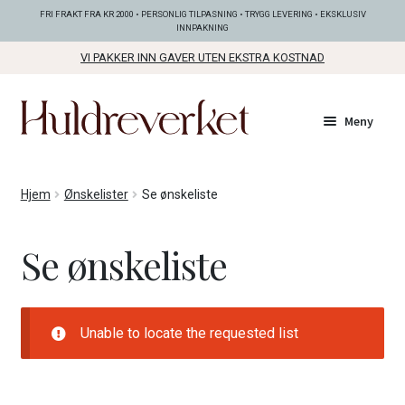
FRI FRAKT FRA KR 2000 • PERSONLIG TILPASNING • TRYGG LEVERING • EKSKLUSIV
INNPAKNING
VI PAKKER INN GAVER UTEN EKSTRA KOSTNAD
Hopp
Hopp
Meny
til
til
navigasjon
innhold
Fold
KOLLEKSJONER
Hjem
Ønskelister
Se ønskeliste
ut
unde
Fold
SMYKKER
Se ønskeliste
ut
unde
Fold
BUNADSØLV
ut
unde
Unable to locate the requested list
ANDRE FINE TING
Fold
GAVETIPS