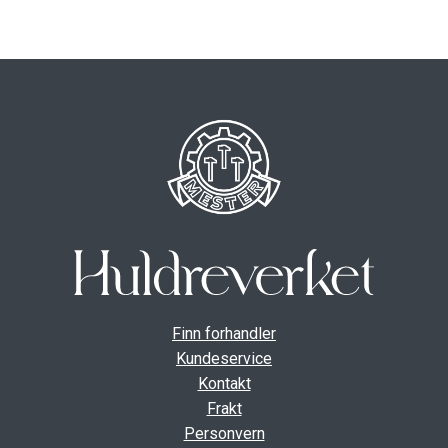
ut
unde
GAVEKORT
Fold
VÅR HULDREVERDEN
ut
unde
FINN FORHANDLER
Finn forhandler
Kundeservice
Kontakt
Frakt
Personvern