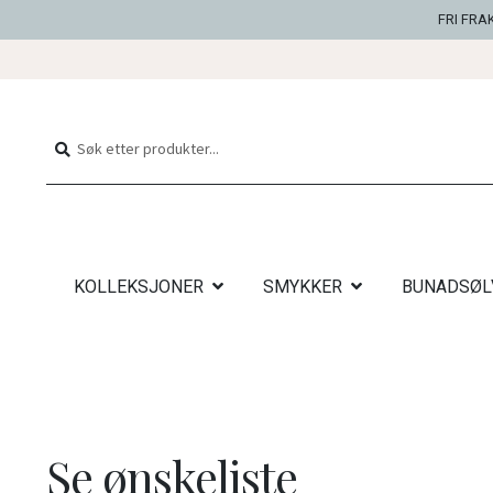
FRI FRA
Hopp
Hopp
til
til
Søk
Søk
navigasjon
innhold
etter:
KOLLEKSJONER
SMYKKER
BUNADSØL
Se ønskeliste