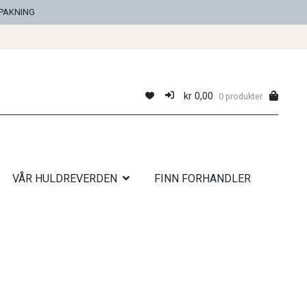
NPAKNING
kr
0,00
0 produkter
VÅR HULDREVERDEN
FINN FORHANDLER