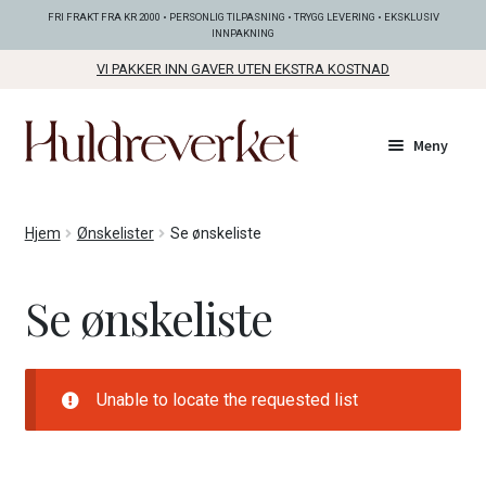
FRI FRAKT FRA KR 2000 • PERSONLIG TILPASNING • TRYGG LEVERING • EKSKLUSIV
INNPAKNING
VI PAKKER INN GAVER UTEN EKSTRA KOSTNAD
Hopp
Hopp
Meny
til
til
navigasjon
innhold
Fold
KOLLEKSJONER
Hjem
Ønskelister
Se ønskeliste
ut
unde
Fold
SMYKKER
Se ønskeliste
ut
unde
Fold
BUNADSØLV
ut
unde
Unable to locate the requested list
ANDRE FINE TING
Fold
GAVETIPS