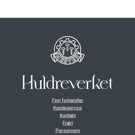
ut
unde
GAVEKORT
Fold
VÅR HULDREVERDEN
ut
unde
FINN FORHANDLER
Finn forhandler
Kundeservice
Kontakt
Frakt
Personvern