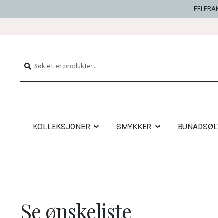
FRI FRA
Hopp
Hopp
til
til
Søk
Søk
navigasjon
innhold
etter:
KOLLEKSJONER
SMYKKER
BUNADSØL
Se ønskeliste