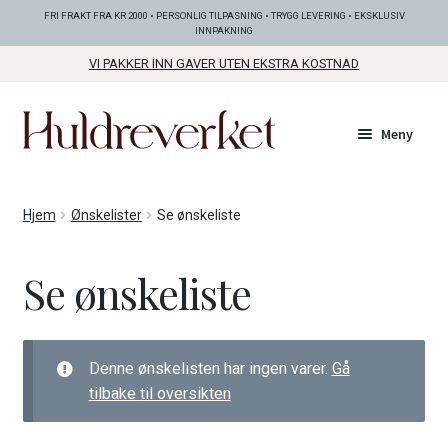
FRI FRAKT FRA KR 2000 • PERSONLIG TILPASNING • TRYGG LEVERING • EKSKLUSIV
INNPAKNING
VI PAKKER INN GAVER UTEN EKSTRA KOSTNAD
Hopp
Hopp
Meny
til
til
navigasjon
innhold
Fold
KOLLEKSJONER
Hjem
Ønskelister
Se ønskeliste
ut
unde
Fold
SMYKKER
Se ønskeliste
ut
unde
Fold
BUNADSØLV
ut
unde
Denne ønskelisten har ingen varer.
Gå
ANDRE FINE TING
tilbake til oversikten
Fold
GAVETIPS