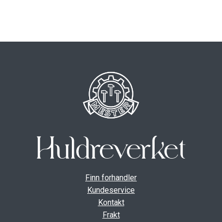
ut
unde
GAVEKORT
Fold
VÅR HULDREVERDEN
ut
unde
FINN FORHANDLER
Finn forhandler
Kundeservice
Kontakt
Frakt