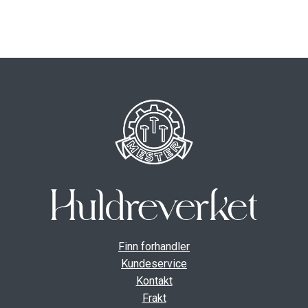
ut
unde
GAVEKORT
Fold
VÅR HULDREVERDEN
ut
unde
FINN FORHANDLER
Finn forhandler
Kundeservice
Kontakt
Frakt