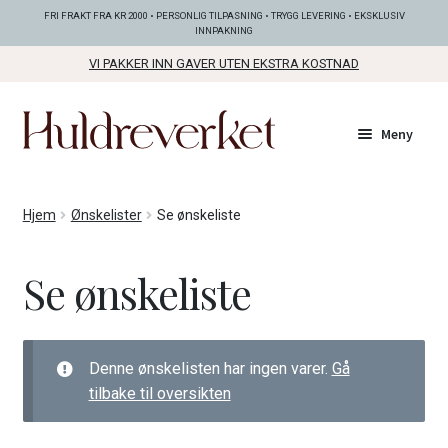
FRI FRAKT FRA KR 2000 • PERSONLIG TILPASNING • TRYGG LEVERING • EKSKLUSIV
INNPAKNING
VI PAKKER INN GAVER UTEN EKSTRA KOSTNAD
Hopp
Hopp
Meny
til
til
navigasjon
innhold
Fold
KOLLEKSJONER
Hjem
Ønskelister
Se ønskeliste
ut
unde
Fold
SMYKKER
Se ønskeliste
ut
unde
Fold
BUNADSØLV
ut
unde
Denne ønskelisten har ingen varer.
Gå
ANDRE FINE TING
tilbake til oversikten
Fold
GAVETIPS