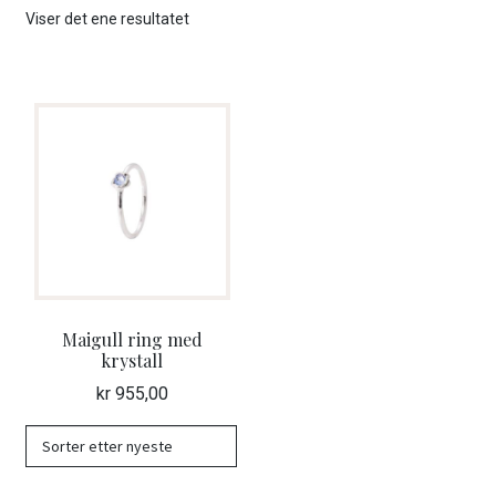
ut
Viser det ene resultatet
unde
GAVEKORT
Fold
VÅR HULDREVERDEN
ut
unde
FINN FORHANDLER
Maigull ring med
krystall
kr
955,00