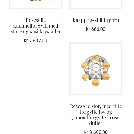
Rosesølje
knapp 12-shilling 1711
gammelforgylt, med
kr
686,00
store og små krystaller
kr
7 837,00
Rosesølje stor, med filte
forgylte løv og
gammelforgylte kruse-
duller
kr
9 690,00