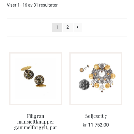
ut
Sortert
Viser 1–16 av 31 resultater
unde
etter
GAVEKORT
nyeste
1
2
Fold
VÅR HULDREVERDEN
ut
unde
FINN FORHANDLER
Filigran
Søljesett 7
mansjettknapper
kr
11 752,00
gammelforgylt, par