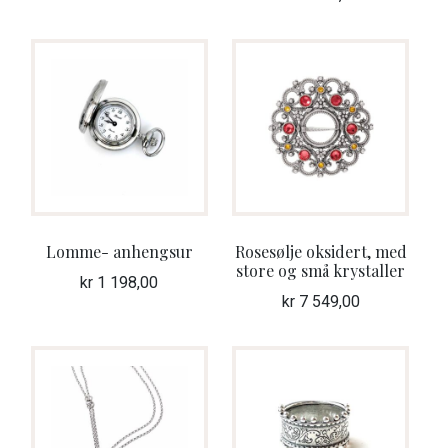
Lomme- anhengsur
Rosesølje oksidert, med
store og små krystaller
kr
1 198,00
kr
7 549,00