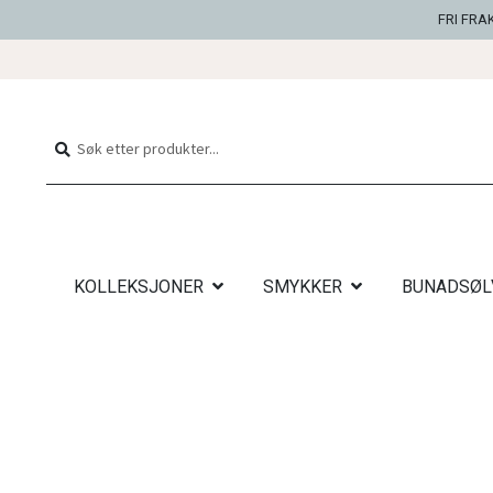
FRI FRA
Hopp
Hopp
til
til
Søk
Søk
navigasjon
innhold
etter:
KOLLEKSJONER
SMYKKER
BUNADSØL