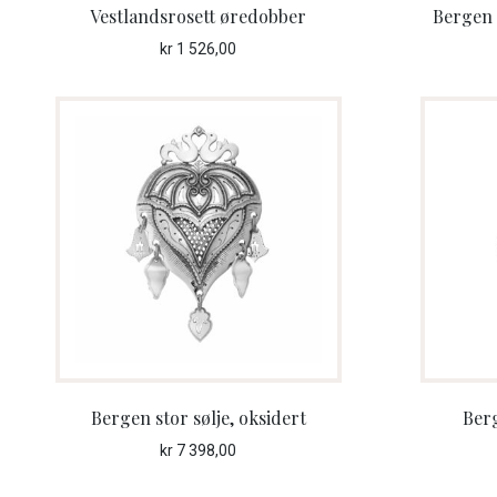
Vestlandsrosett øredobber
Bergen 
kr
1 526,00
Bergen stor sølje, oksidert
Berg
kr
7 398,00