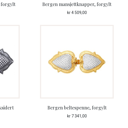
 forgylt
Bergen mansjettknapper, forgylt
kr
4 509,00
ksidert
Bergen beltespenne, forgylt
kr
7 341,00