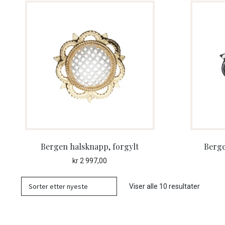
Bergen halsknapp, forgylt
Berge
kr
2 997,00
Sortert
Viser alle 10 resultater
etter
nyeste