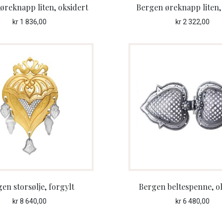
øreknapp liten, oksidert
Bergen øreknapp liten,
kr
1 836,00
kr
2 322,00
en storsølje, forgylt
Bergen beltespenne, o
kr
8 640,00
kr
6 480,00