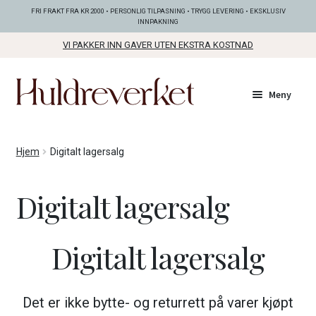
FRI FRAKT FRA KR 2000 • PERSONLIG TILPASNING • TRYGG LEVERING • EKSKLUSIV
INNPAKNING
VI PAKKER INN GAVER UTEN EKSTRA KOSTNAD
Hopp
Hopp
Meny
til
til
navigasjon
innhold
Fold
KOLLEKSJONER
Hjem
Digitalt lagersalg
ut
unde
Fold
SMYKKER
Digitalt lagersalg
ut
unde
Fold
BUNADSØLV
ut
Digitalt lagersalg
unde
ANDRE FINE TING
Det er ikke bytte- og returrett på varer kjøpt
Fold
GAVETIPS