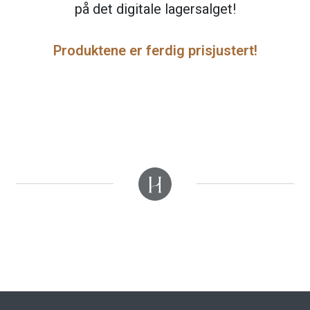
ut
på det digitale lagersalget!
unde
GAVEKORT
Produktene er ferdig prisjustert!
Fold
VÅR HULDREVERDEN
ut
unde
FINN FORHANDLER